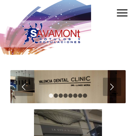
Posterior
1
2
3
4
5
6
7
8